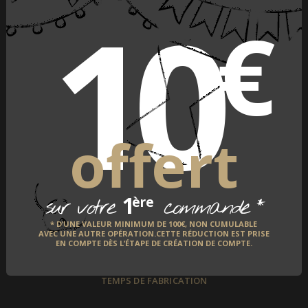
10
€
PAIEMENT SÉCURISÉ
offert
LIVRAISON À L'INTERNATIONAL
1
*
ère
sur votre
commande
* D’UNE VALEUR MINIMUM DE 100€, NON CUMULABLE
AVEC UNE AUTRE OPÉRATION.CETTE RÉDUCTION EST PRISE
EN COMPTE DÈS L’ÉTAPE DE CRÉATION DE COMPTE.
TEMPS DE FABRICATION