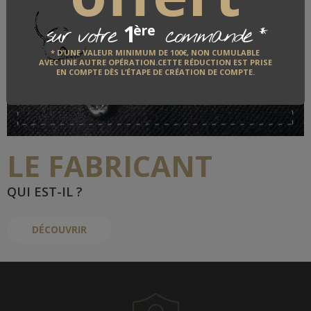
1
*
ère
sur votre
commande
Caban, kabic Dalmard
* D’UNE VALEUR MINIMUM DE 100€, NON CUMULABLE
AVEC UNE AUTRE OPÉRATION.CETTE RÉDUCTION EST PRISE
EN COMPTE DÈS L’ÉTAPE DE CRÉATION DE COMPTE.
DALMARD MARINE
LE FABRICANT
QUI EST-IL ?
DÉCOUVRIR