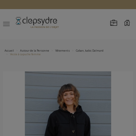
Accueil
Autour de la Personne
Vêtements
Caban, kabic Dalmard
Veste à capuche femme