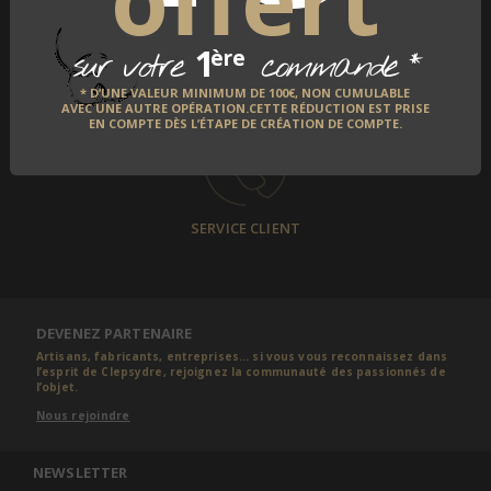
1
*
ère
sur votre
commande
SATISFAIT OU REMBOURSÉ
* D’UNE VALEUR MINIMUM DE 100€, NON CUMULABLE
AVEC UNE AUTRE OPÉRATION.CETTE RÉDUCTION EST PRISE
EN COMPTE DÈS L’ÉTAPE DE CRÉATION DE COMPTE.
SERVICE CLIENT
DEVENEZ PARTENAIRE
Artisans, fabricants, entreprises... si vous vous reconnaissez dans
l’esprit de Clepsydre, rejoignez la communauté des passionnés de
l’objet.
Nous rejoindre
NEWSLETTER