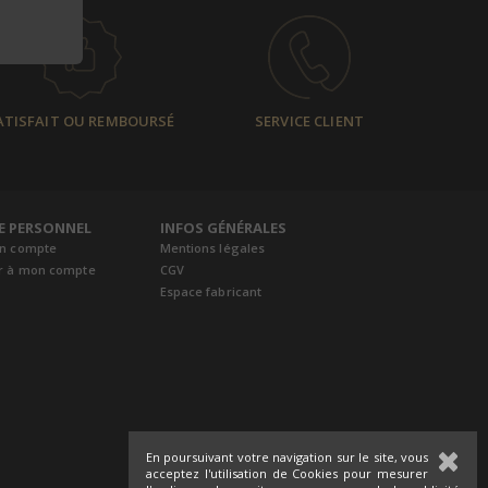
ATISFAIT OU REMBOURSÉ
SERVICE CLIENT
E PERSONNEL
INFOS GÉNÉRALES
un compte
Mentions légales
r à mon compte
CGV
Espace fabricant
En poursuivant votre navigation sur le site, vous
acceptez l'utilisation de Cookies pour mesurer