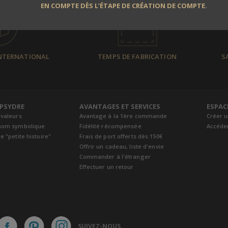
EN COMPTE DÈS L’ÉTAPE DE CRÉATION DE COMPTE.
INTERNATIONAL
TEMPS DE FABRICATION
S
EPSYDRE
AVANTAGES ET SERVICES
ESPAC
 valeurs
Avantage à la 1ère commande
Créer 
nom symbolique
Fidélité récompensée
Accéde
e "petite histoire"
Frais de port offerts dès 150€
Offrir un cadeau, liste d'envie
Commander à l'étranger
Effectuer un retour
SUIVEZ-NOUS