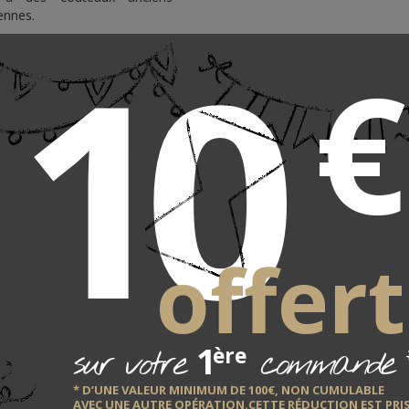
ennes.
10
€
 reçu ses lettres de cité le 8
 Depuis son origine, elle se
 fers coupants ). Au XV° siècle,
 leur profession, pour en fixer
tion. Les premières traces de
 du XIX° siècle. Depuis cette
ent cette tradition, chacune
 savoir-faire reconnu dans le
eille famille de couteliers de
suivi un apprentissage auprès
offert
i l'a rejoint pour animer cette
1
sur votre
commande
ère
* D’UNE VALEUR MINIMUM DE 100€, NON CUMULABLE
AVEC UNE AUTRE OPÉRATION.CETTE RÉDUCTION EST PRI