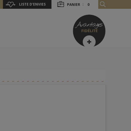
LISTE D'ENVIES
PANIER
:
0