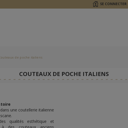
SE CONNECTER
Couteaux de poche italiens
COUTEAUX DE POCHE ITALIENS
toire
dans une coutellerie italienne
oscane.
ndes qualités esthétique et
es à des couteaux anciens