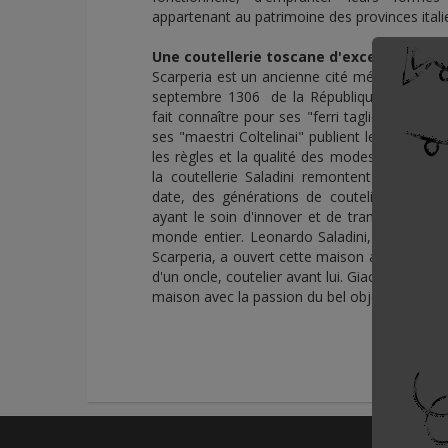
appartenant au patrimoine des provinces itali
Une coutellerie toscane d'excellence
Scarperia est un ancienne cité médiévale qui a
septembre 1306 de la République Florentine.
fait connaître pour ses "ferri taglienti" ( litt.
ses "maestri Coltelinai" publient le statut de
les règles et la qualité des modes de fabrica
la coutellerie Saladini remontent au milieu
date, des générations de couteliers perpétu
ayant le soin d'innover et de transmettre un
monde entier. Leonardo Saladini, issu d'un vi
Scarperia, a ouvert cette maison après avoir 
d'un oncle, coutelier avant lui. Giacomo Cecch
maison avec la passion du bel objet.