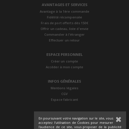
AVANTAGES ET SERVICES
Avantage à la 1ère commande
Fidélité récompensée
Frais de port offerts dès 150€
Offrir un cadeau, liste d'envie
Commander à l'étranger
Effectuer un retour
ESPACE PERSONNEL
Créer un compte
Accéder à mon compte
INFOS GÉNÉRALES
Mentions légales
CGV
Espace fabricant
En poursuivant votre navigation sur le site, vous
acceptez l'utilisation de Cookies pour mesurer
l'audience de ce site, vous proposer de la publicité