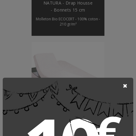
NATURA - Drap Housse
- Bonnets 15 cm
Molleton Bio ECOCERT - 100% coton -
210 gr/m²
€
DÉCOUVRIR
PROTECTION DE LA LITERIE