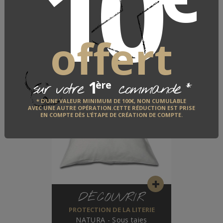
10
NATURA - Chaussons -
Bonnets 27 cm
Molleton Bio ECOCERT - 100% coton -
offert
210 gr/m²
1
*
ère
sur votre
commande
* D’UNE VALEUR MINIMUM DE 100€, NON CUMULABLE
AVEC UNE AUTRE OPÉRATION.CETTE RÉDUCTION EST PRISE
EN COMPTE DÈS L’ÉTAPE DE CRÉATION DE COMPTE.
DÉCOUVRIR
PROTECTION DE LA LITERIE
NATURA - Sous taies