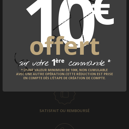
10
€
LIVRAISON À L'INTERNATIONAL
offert
1
*
ère
sur votre
commande
TEMPS DE FABRICATION
* D’UNE VALEUR MINIMUM DE 100€, NON CUMULABLE
AVEC UNE AUTRE OPÉRATION.CETTE RÉDUCTION EST PRISE
EN COMPTE DÈS L’ÉTAPE DE CRÉATION DE COMPTE.
SATISFAIT OU REMBOURSÉ