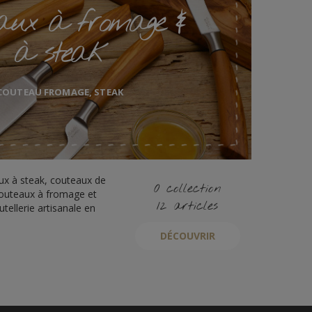
aux à fromage &
à steak
COUTEAU FROMAGE, STEAK
x à steak, couteaux de
0 collection
 couteaux à fromage et
12 articles
tellerie artisanale en
DÉCOUVRIR