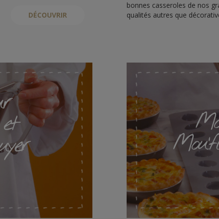
bonnes casseroles de nos gr
DÉCOUVRIR
qualités autres que décorativ
ur
Mou
 et
Mou'f
uyer