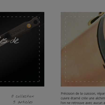
les de
Précision de la cuisson, répart
0 collection
cuivre étamé crée une alchim
5 articles
l’on ne retrouve avec aucun 