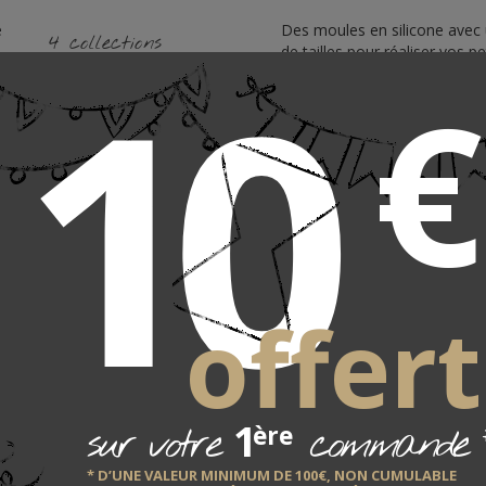
e
Des moules en silicone avec 
10
4 collections
de tailles pour réaliser vos p
15 articles
€
préférés. Une gamme profes
s
pour des particuliers exigean
DÉCOUVRIR
avec tout l'engagement de l
pour la qualité de ses produi
offert
nte
Us
1
sur votre
commande
ère
* D’UNE VALEUR MINIMUM DE 100€, NON CUMULABLE