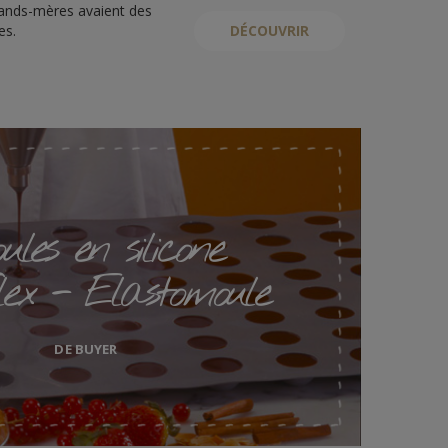
ands-mères avaient des
es.
DÉCOUVRIR
les en silicone
lex - Elastomoule
DE BUYER