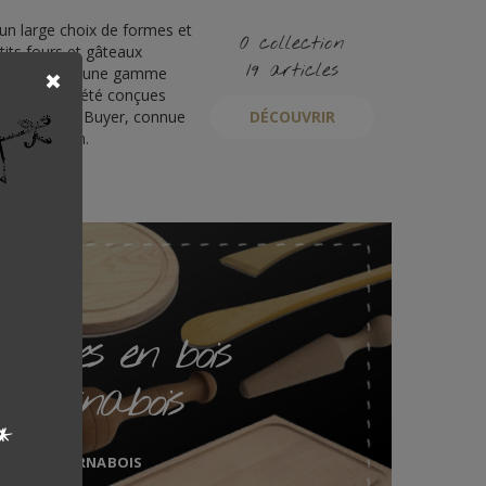
un large choix de formes et
0 collection
etits fours et gâteaux
19 articles
sionnelle et une gamme
ts. Elles ont été conçues
a société De Buyer, connue
DÉCOUVRIR
ts de cuisson.
tensiles en bois
Tournabois
*
TOURNABOIS