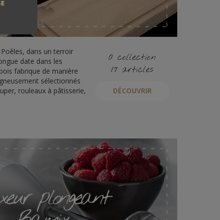
SE
 Poêles, dans un terroir
0 collection
longue date dans les
17 articles
abois fabrique de manière
soigneusement sélectionnés
uper, rouleaux à pâtisserie,
DÉCOUVRIR
xeur plongeant
Bamix