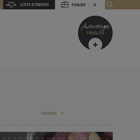
LISTE D'ENVIES
PANIER
:
0