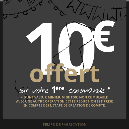
10
€
PAIEMENT SÉCURISÉ
offert
LIVRAISON À L'INTERNATIONAL
1
*
ère
sur votre
commande
* D’UNE VALEUR MINIMUM DE 100€, NON CUMULABLE
AVEC UNE AUTRE OPÉRATION.CETTE RÉDUCTION EST PRISE
EN COMPTE DÈS L’ÉTAPE DE CRÉATION DE COMPTE.
TEMPS DE FABRICATION