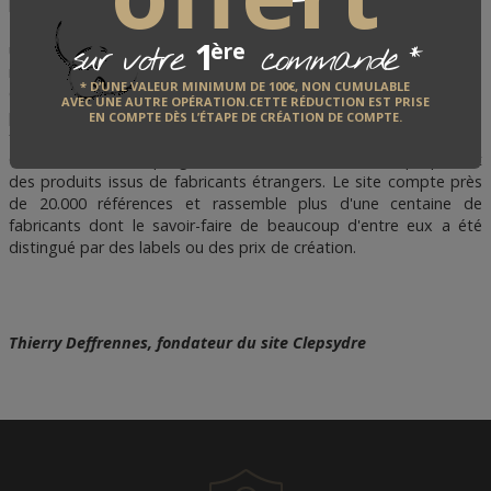
leur réseau de vente.
D'où l'idée de la cration de CLEPSYDRE - LE BEL OBJET pour être
1
*
ère
sur votre
commande
un site rassemblant les fabricants et constituer un point de
rencontre avec un public averti.
* D’UNE VALEUR MINIMUM DE 100€, NON CUMULABLE
CLESPYDRE se développe depuis cette date, emmené par la
AVEC UNE AUTRE OPÉRATION.CETTE RÉDUCTION EST PRISE
passion de ses équipes pour redonner au savoir-faire des
EN COMPTE DÈS L’ÉTAPE DE CRÉATION DE COMPTE.
fabricants et artisans toute sa valeur.
CLEPSYDRE étend progressivement son activité en proposant
des produits issus de fabricants étrangers. Le site compte près
de 20.000 références et rassemble plus d'une centaine de
fabricants dont le savoir-faire de beaucoup d'entre eux a été
distingué par des labels ou des prix de création.
Thierry Deffrennes, fondateur du site Clepsydre