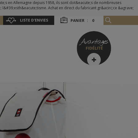
te;s en Allemagne depuis 1958, ils sont dot&eacute;s de nombreuses
 l&#39;esth&eacute;tisme. Achat en direct du fabricant gr&acirc;ce &agrave;
LISTE D'ENVIES
PANIER
:
0