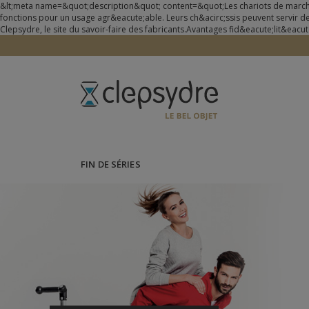
&lt;meta name=&quot;description&quot; content=&quot;Les chariots de march&e
fonctions pour un usage agr&eacute;able. Leurs ch&acirc;ssis peuvent servir d
Clepsydre, le site du savoir-faire des fabricants.Avantages fid&eacute;lit&eacu
FIN DE SÉRIES