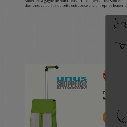
Andersen a gagné de nombreuses récompenses qui sont venues 
domaine, ce qui fait de cette entreprise une entreprise leader