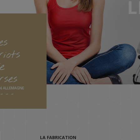
es
iots
e
rses
EN ALLEMAGNE
LA FABRICATION