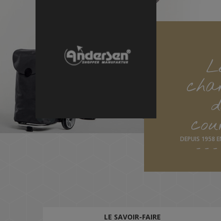
L
char
d
cou
DEPUIS 1958 
LE SAVOIR-FAIRE