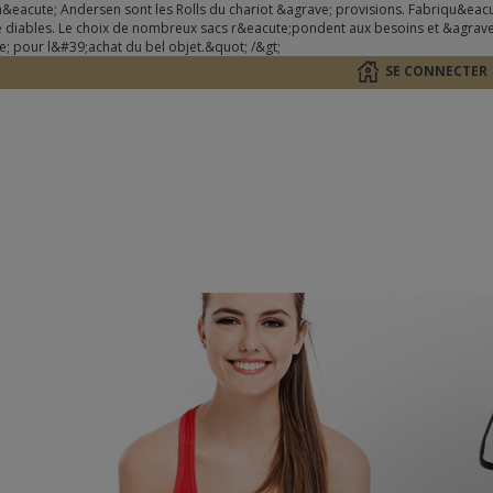
acute; Andersen sont les Rolls du chariot &agrave; provisions. Fabriqu&eacu
e diables. Le choix de nombreux sacs r&eacute;pondent aux besoins et &agrave;
te; pour l&#39;achat du bel objet.&quot; /&gt;
SE CONNECTER