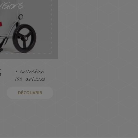
sions
.
1 collection
s
105 articles
DÉCOUVRIR