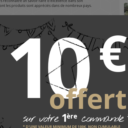
reconnaître un savoir-faire d'excellence dans son
 dont les produits sont appréciés dans de nombreux pays.
10
€
offert
1
sur votre
commande
ère
* D’UNE VALEUR MINIMUM DE 100€, NON CUMULABLE