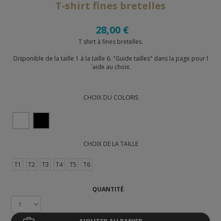
T-shirt fines bretelles
28,00 €
T shirt à fines bretelles.
Disponible de la taille 1 à la taille 6. "Guide tailles" dans la page pour l
´aide au choix.
CHOIX DU COLORIS
CHOIX DE LA TAILLE
T1
T2
T3
T4
T5
T6
QUANTITÉ