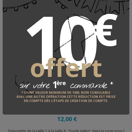
10
€
AJOUTER AU PANIER
En stock
Délai de fabrication et d'expédition : 5 jours
offert
1
*
ère
sur votre
commande
* D’UNE VALEUR MINIMUM DE 100€, NON CUMULABLE
AVEC UNE AUTRE OPÉRATION.CETTE RÉDUCTION EST PRISE
REF : 303782
EN COMPTE DÈS L’ÉTAPE DE CRÉATION DE COMPTE.
Culotte
12,00 €
Disponible de la taille 2 à la taille 8. "Guide tailles" dans la page pour l