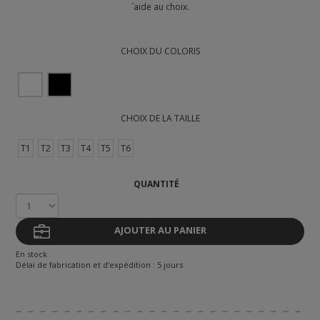
´aide au choix.
CHOIX DU COLORIS
CHOIX DE LA TAILLE
T1
T2
T3
T4
T5
T6
QUANTITÉ
AJOUTER AU PANIER
En stock
Délai de fabrication et d'expédition : 5 jours