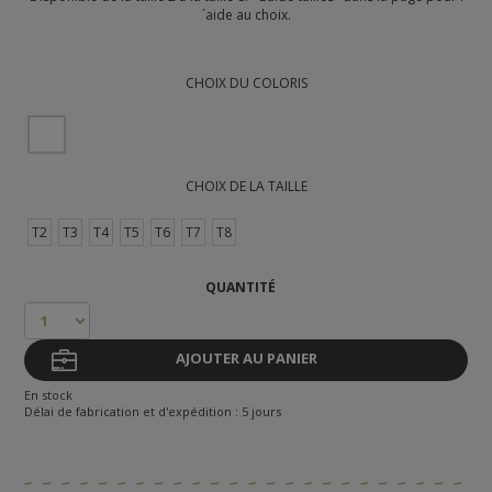
´aide au choix.
CHOIX DU COLORIS
CHOIX DE LA TAILLE
T2
T3
T4
T5
T6
T7
T8
QUANTITÉ
AJOUTER AU PANIER
En stock
Délai de fabrication et d'expédition : 5 jours