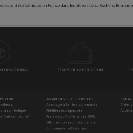
verres ont été fabriqués en France dans les ateliers de La Rochère, Entrepri
INTERNATIONAL
TEMPS DE FABRICATION
S
EPSYDRE
AVANTAGES ET SERVICES
ESPAC
 valeurs
Avantage à la 1ère commande
Créer 
nom symbolique
Fidélité récompensée
Accéde
e "petite histoire"
Frais de port offerts dès 150€
Offrir un cadeau, liste d'envie
Commander à l'étranger