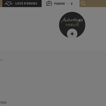
LISTE D'ENVIES
PANIER
:
0
che
07926