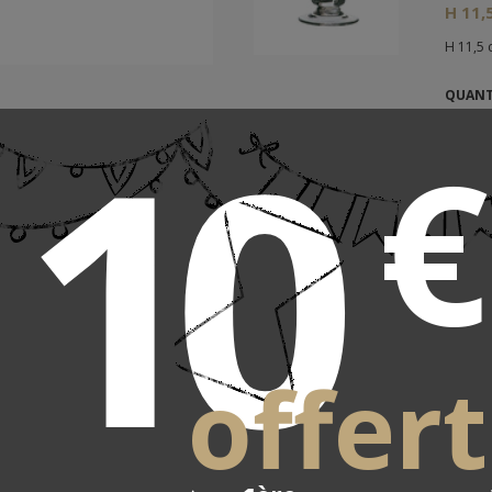
H 11,
H 11,5 
10
QUANT
€
En stoc
Délai de
REF : 3
Louc
san
offert
L 29 
L 29 c
QUANT