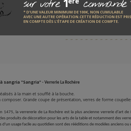
1
sur votre
commande
ère
* D’UNE VALEUR MINIMUM DE 100€, NON CUMULABLE
En stoc
AVEC UNE AUTRE OPÉRATION.CETTE RÉDUCTION EST PRI
Délai de
EN COMPTE DÈS L’ÉTAPE DE CRÉATION DE COMPTE.
 à sangria "Sangria"
- Verrerie La Rochère
réalisés à la main et soufflé à la bouche.
à composer. Grande coupe de présentation, verres de forme coupelles
 1475, la verrererie de La Rochère est la plus ancienne verrerie d'art de F
des produits de décoration pour les arts de la table et notamment des verr
s d'un usage facile au quotidien sont des rééditions de modèles anciens ou