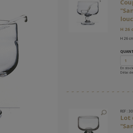
Cou
"San
lou
H 26 
H 26 cm
QUANT
En stoc
Délai de
REF : 3
Lot 
"Sa