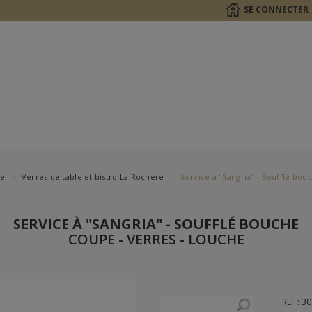
SE CONNECTER
le
Verres de table et bistro La Rochere
Service à "Sangria" - Soufflé bou
SERVICE À "SANGRIA" - SOUFFLÉ BOUCHE
COUPE - VERRES - LOUCHE
REF : 3