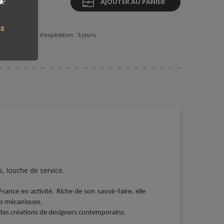
*
AJOUTER AU PANIER
k
SE
 fabrication et d'expédition : 5 jours
, louche de service.
rance en activité. Riche de son savoir-faire, elle
es mécaniques.
 des créations de designers contemporains.