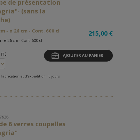
pe de présentation
gria"- (sans la
che)
cm - ø 26 cm - Cont. 600 cl
215,00 €
 - ø 26 cm - Cont. 600 cl
ITÉ
AJOUTER AU PANIER
k
 fabrication et d'expédition : 5 jours
07928
de 6 verres coupelles
ngria"