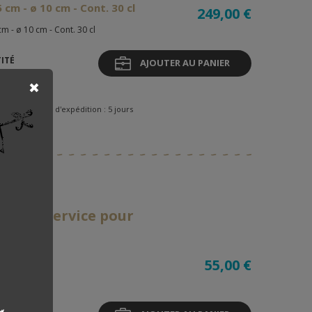
5 cm - ø 10 cm - Cont. 30 cl
249,00 €
cm - ø 10 cm - Cont. 30 cl
ITÉ
AJOUTER AU PANIER
k
 fabrication et d'expédition : 5 jours
07927
he de service pour
gria
cm
55,00 €
m
ITÉ