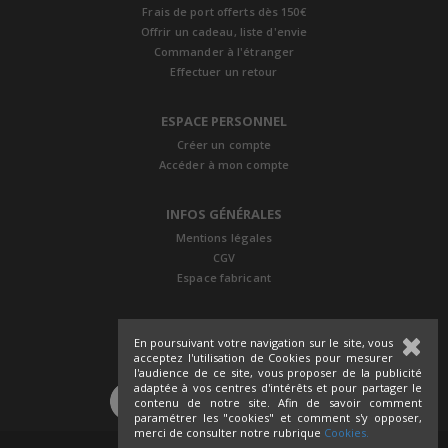
Frais de port offerts dès 150€
Offrir un cadeau, liste d'envie
Commander à l'étranger
Effectuer un retour
ESPACE PERSONNEL
Créer un compte
Accéder à mon compte
INFOS GÉNÉRALES
Mentions légales
CGV
Espace fabricant
En poursuivant votre navigation sur le site, vous
acceptez l'utilisation de Cookies pour mesurer
l'audience de ce site, vous proposer de la publicité
adaptée à vos centres d'intérêts et pour partager le
SUIVEZ-NOUS
contenu de notre site. Afin de savoir comment
paramétrer les "cookies" et comment s'y opposer,
merci de consulter notre rubrique
Cookies.