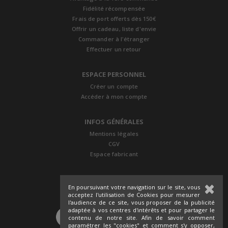
Fidélité récompensée
Frais de port offerts dès 150€
Offrir un cadeau, liste d'envie
Commander à l'étranger
Effectuer un retour
ESPACE PERSONNEL
Créer un compte
Accéder à mon compte
INFOS GÉNÉRALES
Mentions légales
CGV
Espace fabricant
En poursuivant votre navigation sur le site, vous
acceptez l'utilisation de Cookies pour mesurer
l'audience de ce site, vous proposer de la publicité
adaptée à vos centres d'intérêts et pour partager le
SUIVEZ-NOUS
contenu de notre site. Afin de savoir comment
paramétrer les "cookies" et comment s'y opposer,