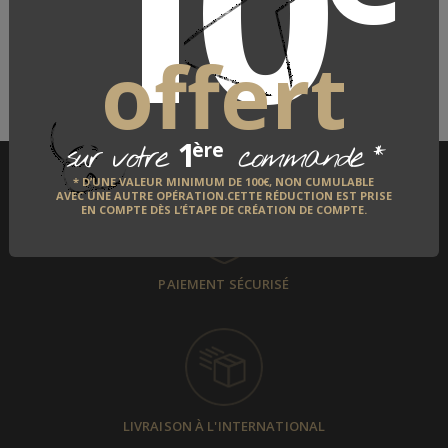
10
LE FABRICANT
QUI EST-IL ?
offert
DÉCOUVRIR
1
*
ère
sur votre
commande
* D’UNE VALEUR MINIMUM DE 100€, NON CUMULABLE
AVEC UNE AUTRE OPÉRATION.CETTE RÉDUCTION EST PRISE
EN COMPTE DÈS L’ÉTAPE DE CRÉATION DE COMPTE.
PAIEMENT SÉCURISÉ
LIVRAISON À L'INTERNATIONAL