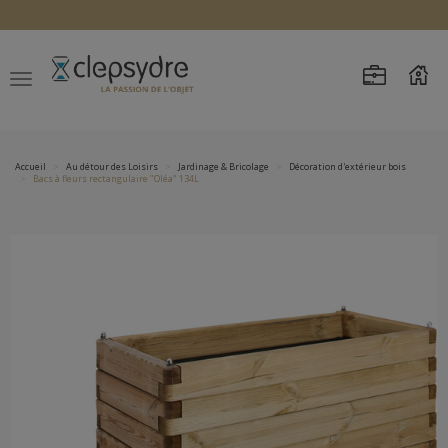
Accueil
Au détour des Loisirs
Jardinage & Bricolage
Décoration d'extérieur bois
Bacs à fleurs rectangulaire "Oléa" 134L