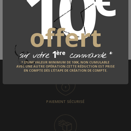
10
LE FABRICANT
offert
QUI EST-IL ?
DÉCOUVRIR
1
*
ère
sur votre
commande
* D’UNE VALEUR MINIMUM DE 100€, NON CUMULABLE
AVEC UNE AUTRE OPÉRATION.CETTE RÉDUCTION EST PRISE
EN COMPTE DÈS L’ÉTAPE DE CRÉATION DE COMPTE.
PAIEMENT SÉCURISÉ