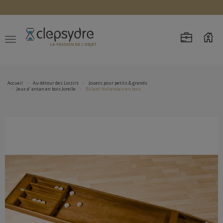
Accueil
Au détour des Loisirs
Jouets pour petits & grands
Jeux d' antan en bois Jorelle
Billard Hollandais en bois