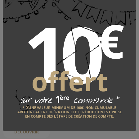
10
€
Jeux d' antan en bois Jorelle
offert
JORELLE
1
*
ère
sur votre
commande
LE FABRICANT
* D’UNE VALEUR MINIMUM DE 100€, NON CUMULABLE
AVEC UNE AUTRE OPÉRATION.CETTE RÉDUCTION EST PRISE
QUI EST-IL ?
EN COMPTE DÈS L’ÉTAPE DE CRÉATION DE COMPTE.
DÉCOUVRIR