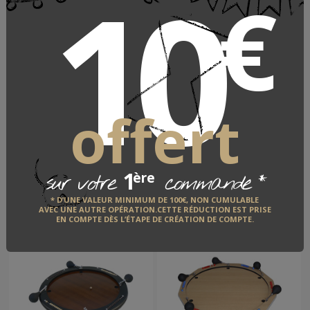
10
€
LE FABRICANT
QUI EST-IL ?
DÉCOUVRIR
offert
VOUS AIMEREZ AUSSI
1
*
ère
sur votre
commande
2 articles
* D’UNE VALEUR MINIMUM DE 100€, NON CUMULABLE
AVEC UNE AUTRE OPÉRATION.CETTE RÉDUCTION EST PRISE
EN COMPTE DÈS L’ÉTAPE DE CRÉATION DE COMPTE.