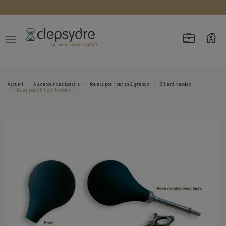
Accueil
Au détour des Loisirs
Jouets pour petits & grands
Billard Nicolas
Buse pour billard Nicolas