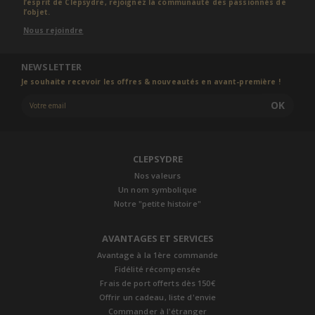
l’esprit de Clepsydre, rejoignez la communauté des passionnés de
l’objet.
Nous rejoindre
NEWSLETTER
Je souhaite recevoir les offres & nouveautés en avant-première !
OK
CLEPSYDRE
Nos valeurs
Un nom symbolique
Notre "petite histoire"
AVANTAGES ET SERVICES
Avantage à la 1ère commande
Fidélité récompensée
Frais de port offerts dès 150€
Offrir un cadeau, liste d'envie
Commander à l'étranger