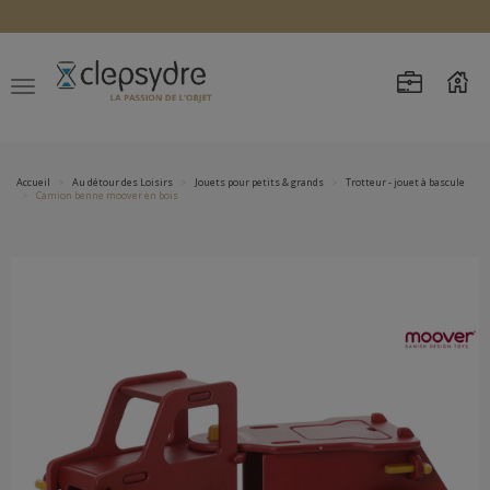
Accueil
Au détour des Loisirs
Jouets pour petits & grands
Trotteur - jouet à bascule
Camion benne moover en bois