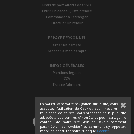
Frais de port offerts dès 150€
Offrir un cadeau, liste d'envie
Commander à l'étranger
Effectuer un retour
ESPACE PERSONNEL
Créer un compte
Accéder à mon compte
INFOS GÉNÉRALES
Mentions légales
CGV
Espace fabricant
En poursuivant votre navigation sur le site, vous
acceptez l'utilisation de Cookies pour mesurer
l'audience de ce site, vous proposer de la publicité
adaptée à vos centres d'intérêts et pour partager le
SUIVEZ-NOUS
contenu de notre site. Afin de savoir comment
paramétrer les "cookies" et comment s'y opposer,
merci de consulter notre rubrique
Cookies.