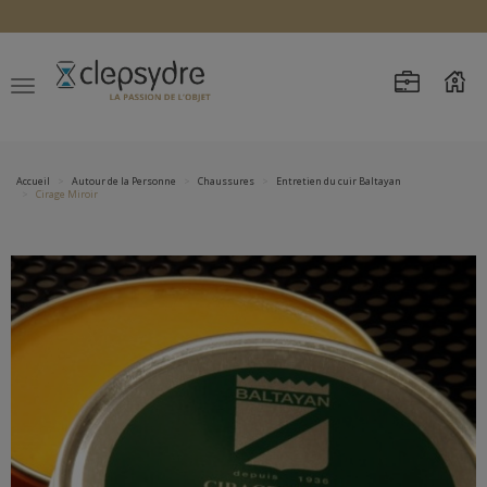
Accueil
Autour de la Personne
Chaussures
Entretien du cuir Baltayan
Cirage Miroir