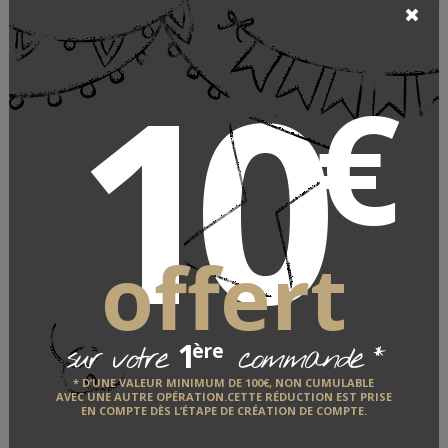
10
€
Entretien du cuir Baltayan
offert
BALTAYAN
1
*
ère
sur votre
commande
* D’UNE VALEUR MINIMUM DE 100€, NON CUMULABLE
LE FABRICANT
AVEC UNE AUTRE OPÉRATION.CETTE RÉDUCTION EST PRISE
EN COMPTE DÈS L’ÉTAPE DE CRÉATION DE COMPTE.
QUI EST-IL ?