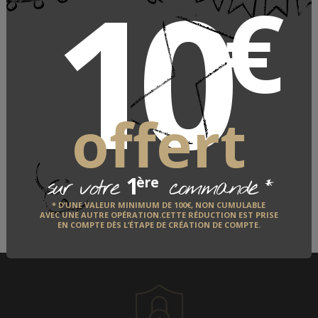
10
€
Couettes & oreillers duvet
Pyrenex
PYRENEX
offert
LE FABRICANT
1
*
QUI EST-IL ?
ère
sur votre
commande
* D’UNE VALEUR MINIMUM DE 100€, NON CUMULABLE
AVEC UNE AUTRE OPÉRATION.CETTE RÉDUCTION EST PRISE
DÉCOUVRIR
EN COMPTE DÈS L’ÉTAPE DE CRÉATION DE COMPTE.