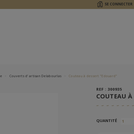
SE CONNECTER
le
Couverts d' artisan Delabourlas
Couteau à dessert "Edouard"
REF : 300935
COUTEAU À 
QUANTITÉ