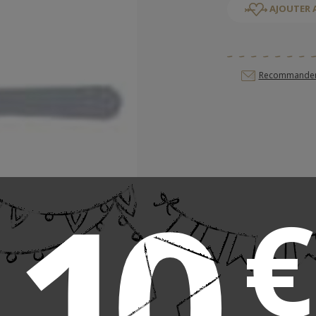
AJOUTER 
Recommander c
10
€