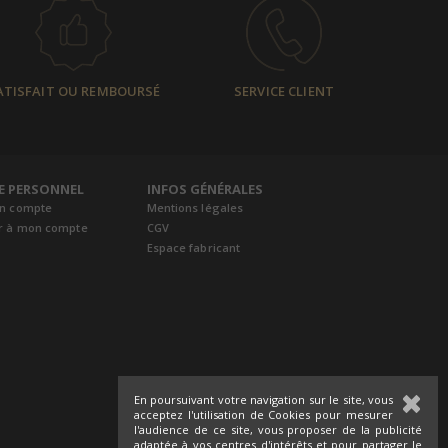
ATISFAIT OU REMBOURSÉ
SERVICE CLIENT
E PERSONNEL
INFOS GÉNÉRALES
un compte
Mentions légales
r à mon compte
CGV
Espace fabricant
En poursuivant votre navigation sur le site, vous
acceptez l'utilisation de Cookies pour mesurer
l'audience de ce site, vous proposer de la publicité
adaptée à vos centres d'intérêts et pour partager le