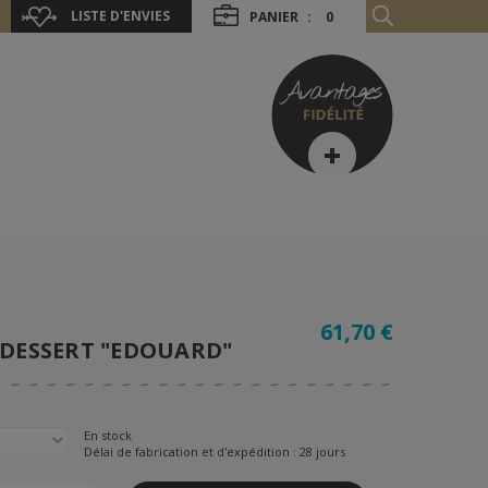
LISTE D'ENVIES
PANIER
:
0
61,70 €
DESSERT "EDOUARD"
En stock
Délai de fabrication et d'expédition : 28 jours