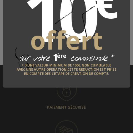
10
€
"Madonna"
"Madonna"
82
,
90
€
82
,
90
€
offert
1
*
ère
sur votre
commande
* D’UNE VALEUR MINIMUM DE 100€, NON CUMULABLE
AVEC UNE AUTRE OPÉRATION.CETTE RÉDUCTION EST PRISE
EN COMPTE DÈS L’ÉTAPE DE CRÉATION DE COMPTE.
PAIEMENT SÉCURISÉ