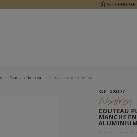
SE CONNECTER
le
Couteaux Nontron
Couteau pliant forme "boule"
REF : 302177
Nontron
COUTEAU P
MANCHE EN 
ALUMINIU