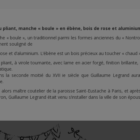
 pliant, manche « boule » en ébène, bois de rose et aluminiu
e « boule », un traditionnel parmi les formes anciennes du « Nontron
iment souligné de
rose et d’aluminium. L’ébène est un bois précieux au toucher « chaud 
pliant, à virole tournante, avec lame en acier forgé, finition brillant
tique.
ns la seconde moitié du XVII ie siècle que Guillaume Legrand aura
e.
 alors maître coutelier de la paroisse Saint-Eustache à Paris, et apr
on, Guillaume Legrand était venu s’installer dans la ville de son épo