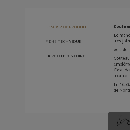
Couteau
DESCRIPTIF PRODUIT
Le manch
très jol
FICHE TECHNIQUE
bois de 
LA PETITE HISTOIRE
Couteau 
embléma
C’est da
tournant
En 1653,
de Nontr