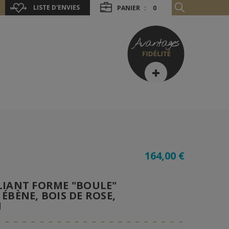
LISTE D'ENVIES
PANIER
:
0
164,00 €
LIANT FORME "BOULE"
ÉBÈNE, BOIS DE ROSE,
M