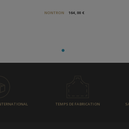
NONTRON
164
,
00
€
INTERNATIONAL
TEMPS DE FABRICATION
S