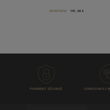
NONTRON
191
,
00
€
PAIEMENT SÉCURISÉ
LIVRAISON À L'