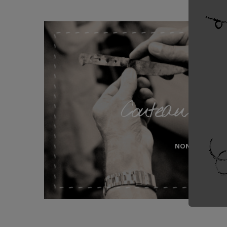
Couteaux No
NONTRON