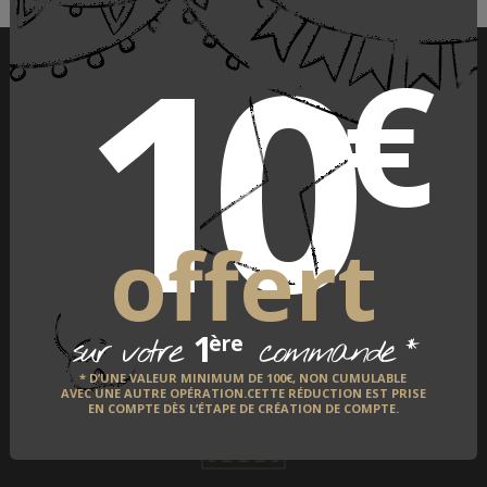
10
€
PAIEMENT SÉCURISÉ
offert
1
*
LIVRAISON À L'INTERNATIONAL
ère
sur votre
commande
* D’UNE VALEUR MINIMUM DE 100€, NON CUMULABLE
AVEC UNE AUTRE OPÉRATION.CETTE RÉDUCTION EST PRISE
EN COMPTE DÈS L’ÉTAPE DE CRÉATION DE COMPTE.