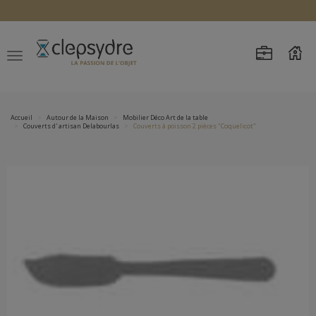
Accueil
Autour de la Maison
Mobilier Déco Art de la table
Couverts d' artisan Delabourlas
Couverts à poisson 2 pièces "Coquelicot"