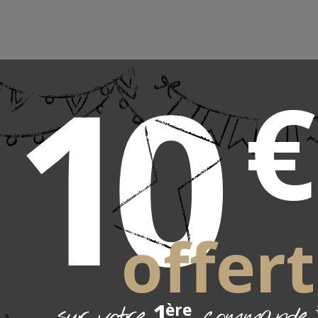
10
€
ure en mohair
erture en 100 % mohair, à la douceur et la chaleur uniques, finie p
e tissage sur les côtés.
eté de la fibre mohair issue de la toison de la chèvre angora, son t
incomparable pour l’hiver et la fraicheur des mi-saisons.
e en 3 tailles, pour lits de 90, 140, 160.
ussi en dimension plaid.
offert
e en France
1
sur votre
commande
ère