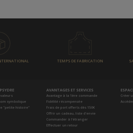
INTERNATIONAL
TEMPS DE FABRICATION
S
EPSYDRE
AVANTAGES ET SERVICES
ESPAC
 valeurs
Avantage à la 1ère commande
Créer 
nom symbolique
Fidélité récompensée
Accéde
e "petite histoire"
Frais de port offerts dès 150€
Offrir un cadeau, liste d'envie
Commander à l'étranger
Effectuer un retour