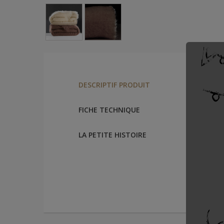
Couvert
DESCRIPTIF PRODUIT
Une couv
lisière d
FICHE TECHNIQUE
La légèr
produit 
LA PETITE HISTOIRE
Disponibl
Existe a
Fabriqué