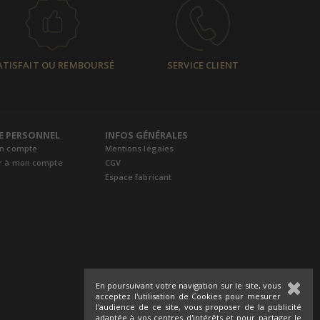
ATISFAIT OU REMBOURSÉ
SERVICE CLIENT
E PERSONNEL
INFOS GÉNÉRALES
un compte
Mentions légales
r à mon compte
CGV
Espace fabricant
En poursuivant votre navigation sur le site, vous
acceptez l'utilisation de Cookies pour mesurer
l'audience de ce site, vous proposer de la publicité
adaptée à vos centres d'intérêts et pour partager le