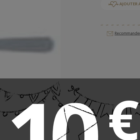
AJOUTER 
Recommander c
10
€