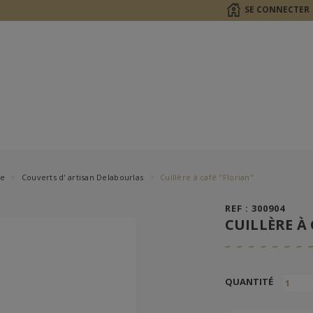
SE CONNECTER
le
Couverts d' artisan Delabourlas
Cuillère à café "Florian"
REF : 300904
CUILLÈRE À
QUANTITÉ