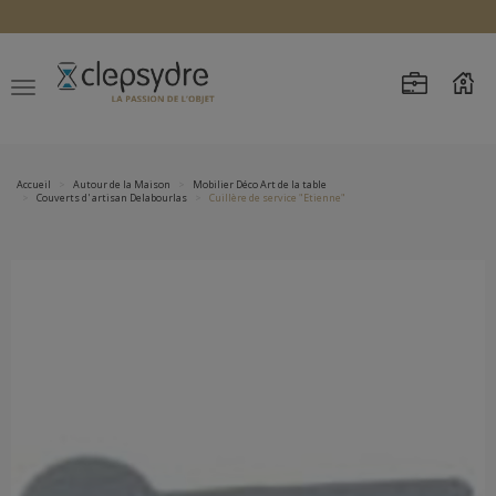
Accueil
Autour de la Maison
Mobilier Déco Art de la table
Couverts d' artisan Delabourlas
Cuillère de service "Etienne"