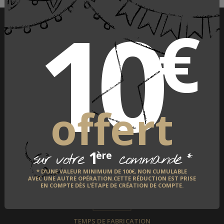
10
€
PAIEMENT SÉCURISÉ
offert
LIVRAISON À L'INTERNATIONAL
1
*
ère
sur votre
commande
* D’UNE VALEUR MINIMUM DE 100€, NON CUMULABLE
AVEC UNE AUTRE OPÉRATION.CETTE RÉDUCTION EST PRISE
EN COMPTE DÈS L’ÉTAPE DE CRÉATION DE COMPTE.
TEMPS DE FABRICATION