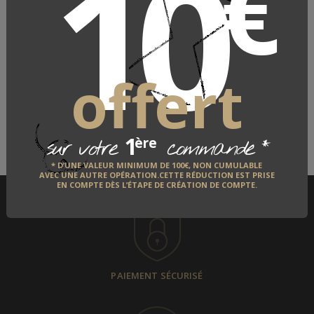
10
€
VALRUPT, LINGE DES VOSGES
LE FABRICANT
offert
QUI EST-IL ?
1
*
ère
sur votre
commande
DÉCOUVRIR
* D’UNE VALEUR MINIMUM DE 100€, NON CUMULABLE
AVEC UNE AUTRE OPÉRATION.CETTE RÉDUCTION EST PRISE
EN COMPTE DÈS L’ÉTAPE DE CRÉATION DE COMPTE.
PAIEMENT SÉCURISÉ