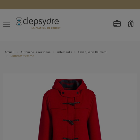
Accueil
Autour de la Personne
Vêtements
Caban, kabic Dalmard
Dufflecoat femme