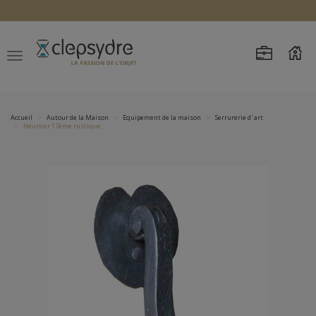
Accueil
Autour de la Maison
Equipement de la maison
Serrurerie d' art
Heurtoir 17ème rustique