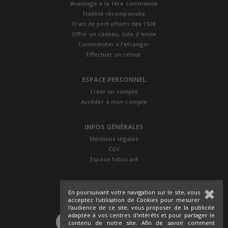
Avantage à la 1ère commande
Fidélité récompensée
Frais de port offerts dès 150€
Offrir un cadeau, liste d'envie
Commander à l'étranger
Effectuer un retour
ESPACE PERSONNEL
Créer un compte
Accéder à mon compte
INFOS GÉNÉRALES
Mentions légales
CGV
Espace fabricant
En poursuivant votre navigation sur le site, vous
acceptez l'utilisation de Cookies pour mesurer
l'audience de ce site, vous proposer de la publicité
adaptée à vos centres d'intérêts et pour partager le
SUIVEZ-NOUS
contenu de notre site. Afin de savoir comment