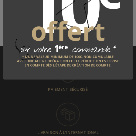
10
LE FABRICANT
QUI EST-IL ?
offert
DÉCOUVRIR
1
*
ère
sur votre
commande
* D’UNE VALEUR MINIMUM DE 100€, NON CUMULABLE
AVEC UNE AUTRE OPÉRATION.CETTE RÉDUCTION EST PRISE
EN COMPTE DÈS L’ÉTAPE DE CRÉATION DE COMPTE.
PAIEMENT SÉCURISÉ
LIVRAISON À L'INTERNATIONAL