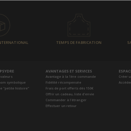
INTERNATIONAL
TEMPS DE FABRICATION
S
EPSYDRE
AVANTAGES ET SERVICES
ESPAC
 valeurs
Avantage à la 1ère commande
Créer 
nom symbolique
Fidélité récompensée
Accéde
e "petite histoire"
Frais de port offerts dès 150€
Offrir un cadeau, liste d'envie
Commander à l'étranger
Effectuer un retour