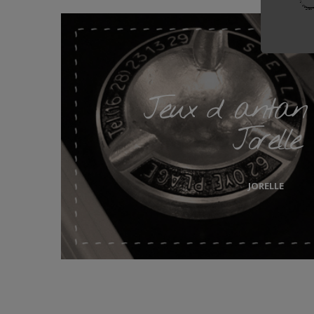
Jeux d' antan 
Jorelle
JORELLE