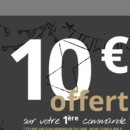
10
€
okari en bois
 d´adresse en hêtre. De fabrication traditionnelle, ce jeu est livré 
 en mousse.
 en France
offert
1
sur votre
commande
ère
* D’UNE VALEUR MINIMUM DE 100€, NON CUMULABLE