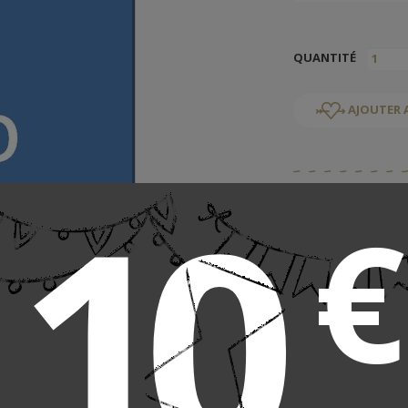
QUANTITÉ
AJOUTER 
10
Recommander c
€