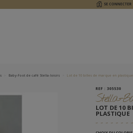
SE CONNECTER
s
Baby-Foot de café Stella-loisirs
Lot de 10 billes de marque en plastiqu
REF : 305530
Stella-B
LOT DE 10 
PLASTIQUE
CHOIX DU COLORIS