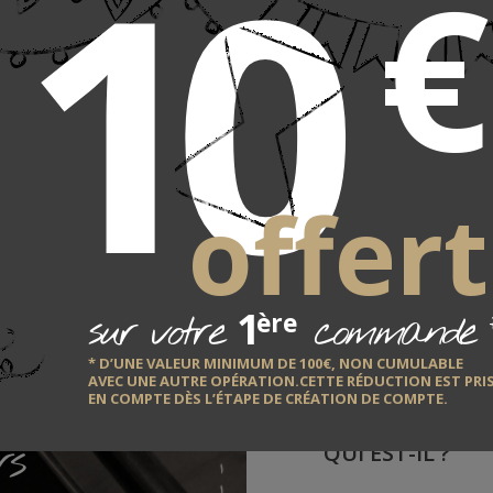
10
€
offert
1
sur votre
commande
ère
* D’UNE VALEUR MINIMUM DE 100€, NON CUMULABLE
LE F
AVEC UNE AUTRE OPÉRATION.CETTE RÉDUCTION EST PRI
 café
EN COMPTE DÈS L’ÉTAPE DE CRÉATION DE COMPTE.
rs
QUI EST-IL ?