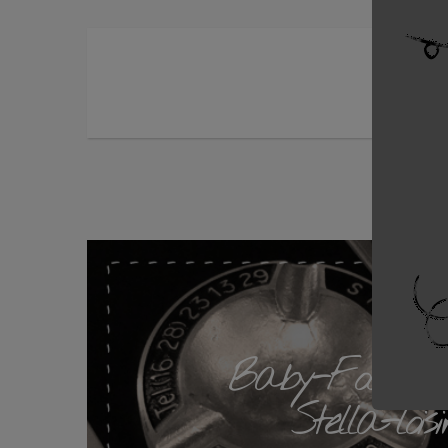
Baby-Foot de
Stella-loisi