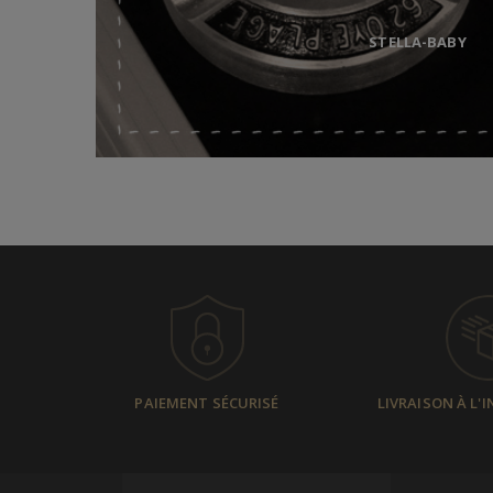
STELLA-BABY
PAIEMENT SÉCURISÉ
LIVRAISON À L'