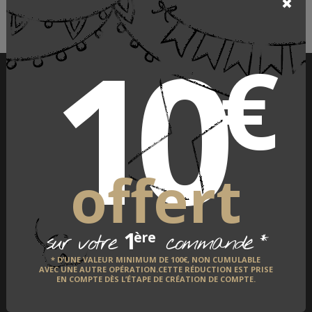
10
€
PAIEMENT SÉCURISÉ
offert
1
*
ère
sur votre
commande
LIVRAISON À L'INTERNATIONAL
* D’UNE VALEUR MINIMUM DE 100€, NON CUMULABLE
AVEC UNE AUTRE OPÉRATION.CETTE RÉDUCTION EST PRISE
EN COMPTE DÈS L’ÉTAPE DE CRÉATION DE COMPTE.