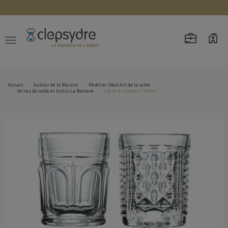
Accueil
Autour de la Maison
Mobilier Déco Art de la table
Verres de table et bistro La Rochere
Lot de 4 shooters "After"