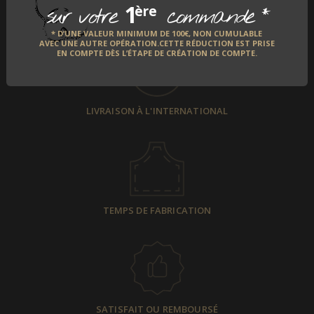
1
*
ère
sur votre
commande
PAIEMENT SÉCURISÉ
* D’UNE VALEUR MINIMUM DE 100€, NON CUMULABLE
AVEC UNE AUTRE OPÉRATION.CETTE RÉDUCTION EST PRISE
EN COMPTE DÈS L’ÉTAPE DE CRÉATION DE COMPTE.
LIVRAISON À L'INTERNATIONAL
TEMPS DE FABRICATION
SATISFAIT OU REMBOURSÉ