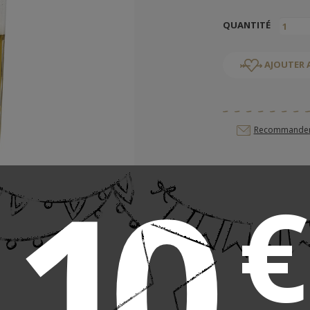
QUANTITÉ
AJOUTER 
Recommander c
10
€