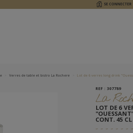
SE CONNECTER
le
Verres de table et bistro La Rochere
Lot de 6 verres long drink "Ouess
REF : 307789
La Roch
LOT DE 6 V
"OUESSANT" 
CONT. 45 CL