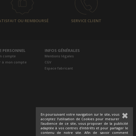
ATISFAIT OU REMBOURSÉ
SERVICE CLIENT
E PERSONNEL
INFOS GÉNÉRALES
un compte
Mentions légales
r à mon compte
CGV
Espace fabricant
En poursuivant votre navigation sur le site, vous
acceptez l'utilisation de Cookies pour mesurer
l'audience de ce site, vous proposer de la publicité
adaptée à vos centres d'intérêts et pour partager le
contenu de notre site. Afin de savoir comment