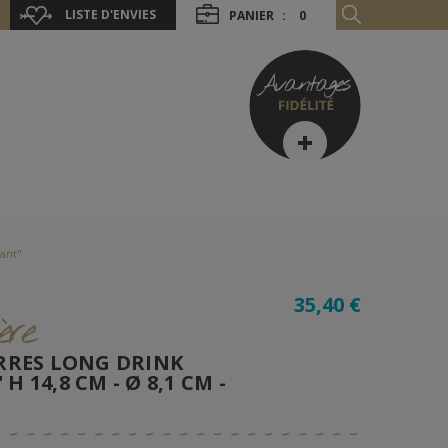
LISTE D'ENVIES
PANIER
:
0
ant"
35,40 €
ère
ERRES LONG DRINK
H 14,8 CM - Ø 8,1 CM -