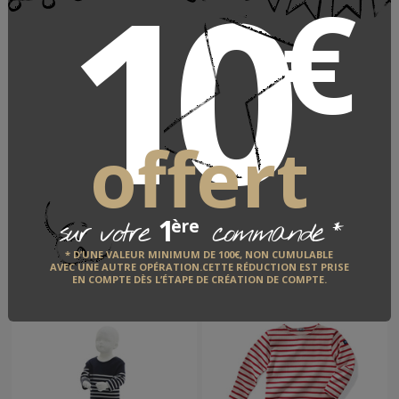
10
€
LE FABRICANT
QUI EST-IL ?
DÉCOUVRIR
offert
VOUS AIMEREZ AUSSI
1
*
2 articles
ère
sur votre
commande
* D’UNE VALEUR MINIMUM DE 100€, NON CUMULABLE
AVEC UNE AUTRE OPÉRATION.CETTE RÉDUCTION EST PRISE
EN COMPTE DÈS L’ÉTAPE DE CRÉATION DE COMPTE.