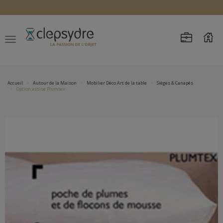
Accueil
Autour de la Maison
Mobilier Déco Art de la table
Sièges & Canapés
Option assise Plumtex