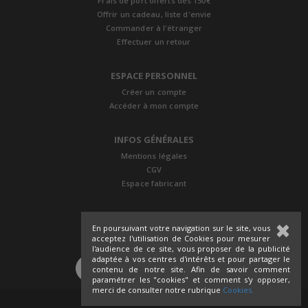
Frais de port offerts dès 150€
Offrir un cadeau, liste d'envie
Commander à l'étranger
Effectuer un retour
ESPACE PERSONNEL
Créer un compte
Accéder à mon compte
INFOS GÉNÉRALES
Mentions légales
CGV
Espace fabricant
En poursuivant votre navigation sur le site, vous
acceptez l'utilisation de Cookies pour mesurer
l'audience de ce site, vous proposer de la publicité
adaptée à vos centres d'intérêts et pour partager le
SUIVEZ-NOUS
contenu de notre site. Afin de savoir comment
paramétrer les "cookies" et comment s'y opposer,
merci de consulter notre rubrique
Cookies.
©2017 Clepsydre