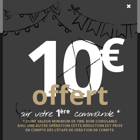
10
€
PAIEMENT SÉCURISÉ
offert
1
*
ère
sur votre
commande
* D’UNE VALEUR MINIMUM DE 100€, NON CUMULABLE
LIVRAISON À L'INTERNATIONAL
AVEC UNE AUTRE OPÉRATION.CETTE RÉDUCTION EST PRISE
EN COMPTE DÈS L’ÉTAPE DE CRÉATION DE COMPTE.