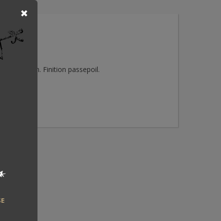
00 % coton. Finition passepoil.
*
SE