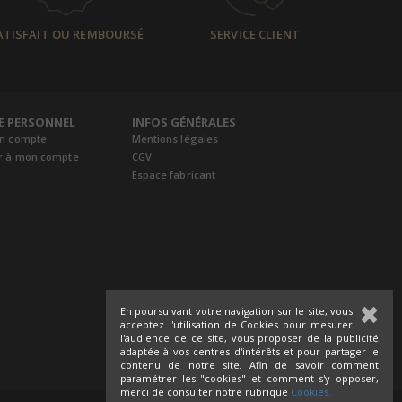
ATISFAIT OU REMBOURSÉ
SERVICE CLIENT
E PERSONNEL
INFOS GÉNÉRALES
un compte
Mentions légales
r à mon compte
CGV
Espace fabricant
En poursuivant votre navigation sur le site, vous
acceptez l'utilisation de Cookies pour mesurer
l'audience de ce site, vous proposer de la publicité
adaptée à vos centres d'intérêts et pour partager le
contenu de notre site. Afin de savoir comment
paramétrer les "cookies" et comment s'y opposer,
merci de consulter notre rubrique
Cookies.