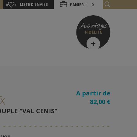
LISTE D'ENVIES
PANIER
:
0
A partir de
X
82,00 €
OUPLE "VAL CENIS"
NSION