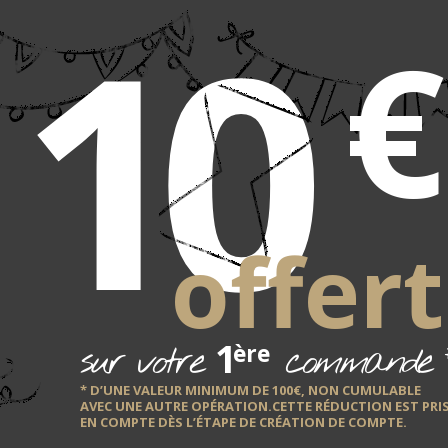
10
€
r souple "Val Cenis" Pyrenex
 garni canard neuf 20 % duvet et 80 % plumettes, avec une enveloppe 1
souple.
ivraison en coton.
offert
1
sur votre
commande
ère
* D’UNE VALEUR MINIMUM DE 100€, NON CUMULABLE
AVEC UNE AUTRE OPÉRATION.CETTE RÉDUCTION EST PRI
EN COMPTE DÈS L’ÉTAPE DE CRÉATION DE COMPTE.