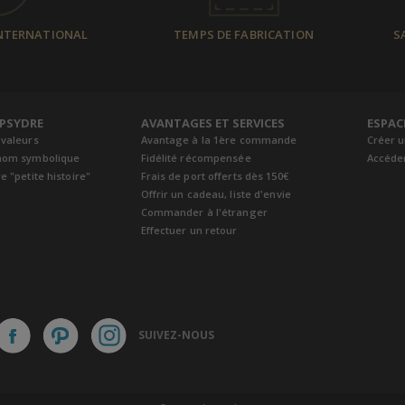
INTERNATIONAL
TEMPS DE FABRICATION
S
EPSYDRE
AVANTAGES ET SERVICES
ESPAC
 valeurs
Avantage à la 1ère commande
Créer 
nom symbolique
Fidélité récompensée
Accéde
e "petite histoire"
Frais de port offerts dès 150€
Offrir un cadeau, liste d'envie
Commander à l'étranger
Effectuer un retour
SUIVEZ-NOUS