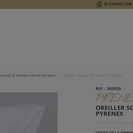
SE CONNECTER
uettes & oreillers duvet Pyrenex
Oreiller souple "Val Cenis" Pyrenex
REF : 303025
PYRENE
OREILLER S
PYRENEX
CHOIX DE LA DIME