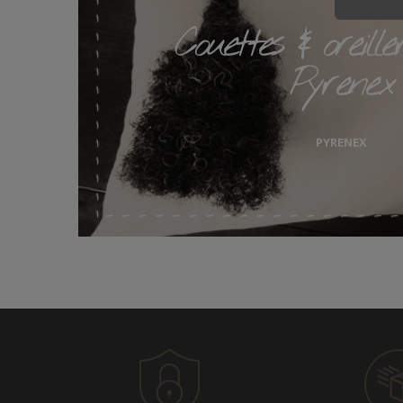
Couettes & oreill
Pyrenex
PYRENEX