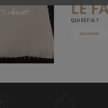
LE F
ers duvet
QUI EST-IL ?
DÉCOUVRIR