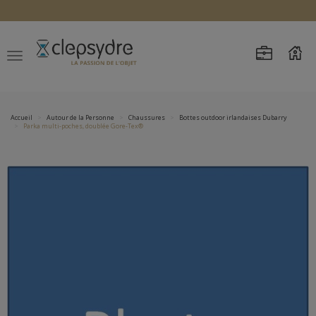
Accueil
Autour de la Personne
Chaussures
Bottes outdoor irlandaises Dubarry
Parka multi-poches, doublée Gore-Tex®