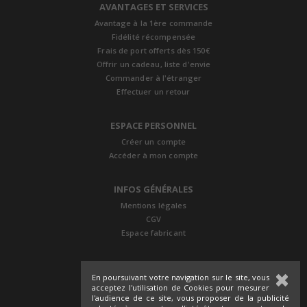
AVANTAGES ET SERVICES
Avantage à la 1ère commande
Fidélité récompensée
Frais de port offerts dès 150€
Offrir un cadeau, liste d'envie
Commander à l'étranger
Effectuer un retour
ESPACE PERSONNEL
Créer un compte
Accéder à mon compte
INFOS GÉNÉRALES
Mentions légales
CGV
Espace fabricant
En poursuivant votre navigation sur le site, vous
acceptez l'utilisation de Cookies pour mesurer
l'audience de ce site, vous proposer de la publicité