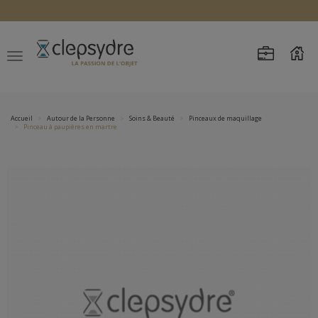
Accueil
Autour de la Personne
Soins & Beauté
Pinceaux de maquillage
Pinceau à paupières en martre