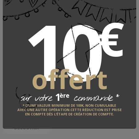
10
€
Pinceaux de maquillage
offert
LÉONARD
1
*
LE FABRICANT
ère
sur votre
commande
* D’UNE VALEUR MINIMUM DE 100€, NON CUMULABLE
QUI EST-IL ?
AVEC UNE AUTRE OPÉRATION.CETTE RÉDUCTION EST PRISE
EN COMPTE DÈS L’ÉTAPE DE CRÉATION DE COMPTE.
DÉCOUVRIR