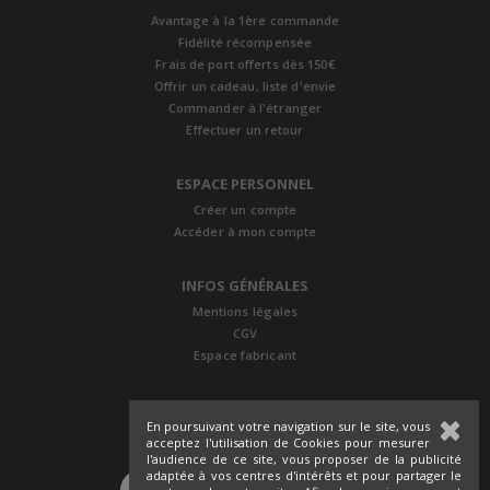
Avantage à la 1ère commande
Fidélité récompensée
Frais de port offerts dès 150€
Offrir un cadeau, liste d'envie
Commander à l'étranger
Effectuer un retour
ESPACE PERSONNEL
Créer un compte
Accéder à mon compte
INFOS GÉNÉRALES
Mentions légales
CGV
Espace fabricant
En poursuivant votre navigation sur le site, vous
acceptez l'utilisation de Cookies pour mesurer
l'audience de ce site, vous proposer de la publicité
adaptée à vos centres d'intérêts et pour partager le
SUIVEZ-NOUS