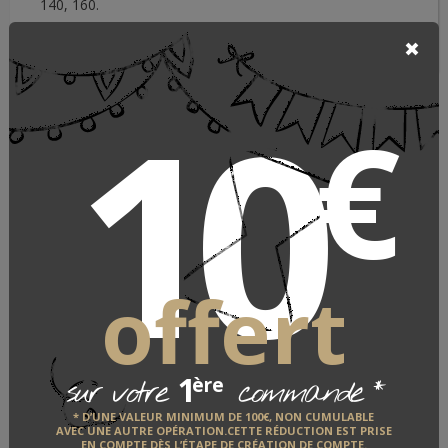
140, 160.
Fabriqué en France
10
€
offert
Plaids & couvertures laine
ROBIN MARIETON
1
*
ère
sur votre
commande
* D’UNE VALEUR MINIMUM DE 100€, NON CUMULABLE
AVEC UNE AUTRE OPÉRATION.CETTE RÉDUCTION EST PRISE
EN COMPTE DÈS L’ÉTAPE DE CRÉATION DE COMPTE.