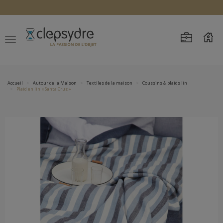
Accueil
Autour de la Maison
Textiles de la maison
Coussins & plaids lin
Plaid en lin « Santa Cruz »