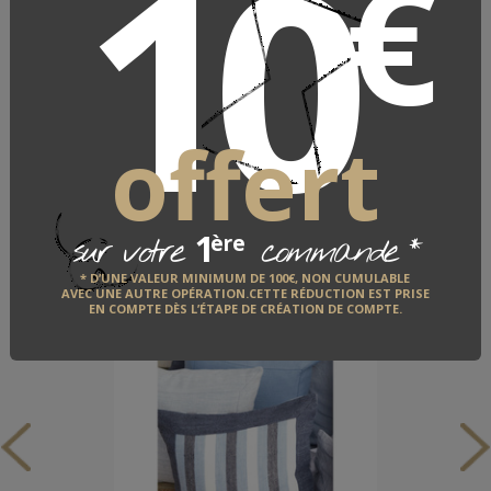
10
€
DÉCOUVRIR
offert
VOUS AIMEREZ AUSSI
1 article
1
*
ère
sur votre
commande
* D’UNE VALEUR MINIMUM DE 100€, NON CUMULABLE
AVEC UNE AUTRE OPÉRATION.CETTE RÉDUCTION EST PRISE
EN COMPTE DÈS L’ÉTAPE DE CRÉATION DE COMPTE.