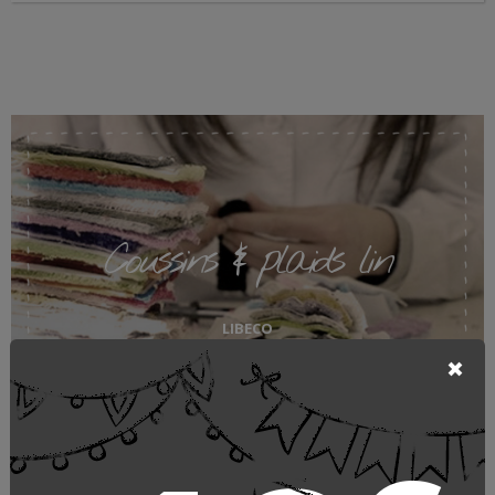
Coussins & plaids lin
LIBECO
LE FABRICANT
QUI EST-IL ?