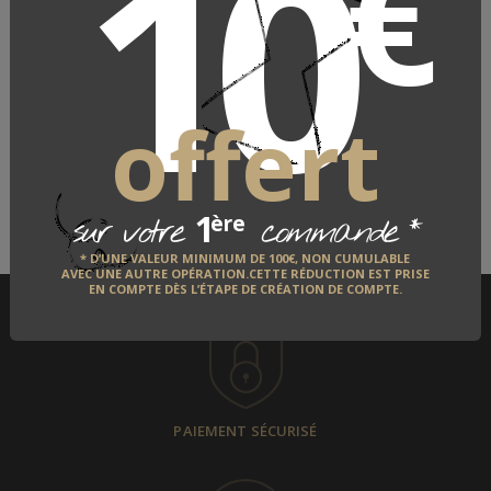
10
€
LIBECO
LE FABRICANT
offert
QUI EST-IL ?
1
*
ère
sur votre
commande
DÉCOUVRIR
* D’UNE VALEUR MINIMUM DE 100€, NON CUMULABLE
AVEC UNE AUTRE OPÉRATION.CETTE RÉDUCTION EST PRISE
EN COMPTE DÈS L’ÉTAPE DE CRÉATION DE COMPTE.
PAIEMENT SÉCURISÉ