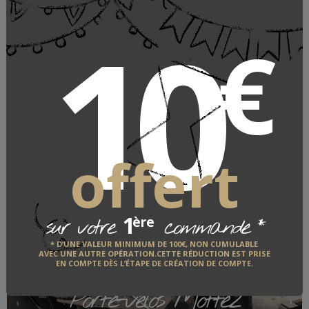
10
DÉCOUVRIR
€
Canapés & fauteuils
Home Spirit
offert
1
*
ère
sur votre
commande
* D’UNE VALEUR MINIMUM DE 100€, NON CUMULABLE
AVEC UNE AUTRE OPÉRATION.CETTE RÉDUCTION EST PRISE
EN COMPTE DÈS L’ÉTAPE DE CRÉATION DE COMPTE.
Porte-vélos Mottez