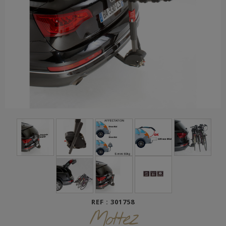
REF : 301758
Mottez