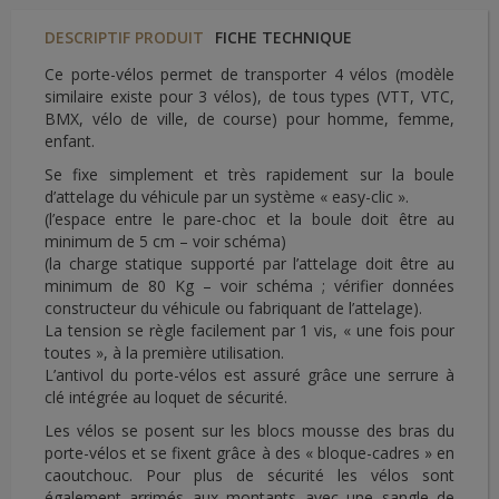
DESCRIPTIF PRODUIT
FICHE TECHNIQUE
Ce porte-vélos permet de transporter 4 vélos (modèle
similaire existe pour 3 vélos), de tous types (VTT, VTC,
BMX, vélo de ville, de course) pour homme, femme,
enfant.
Se fixe simplement et très rapidement sur la boule
d’attelage du véhicule par un système « easy-clic ».
(l’espace entre le pare-choc et la boule doit être au
minimum de 5 cm – voir schéma)
(la charge statique supporté par l’attelage doit être au
minimum de 80 Kg – voir schéma ; vérifier données
constructeur du véhicule ou fabriquant de l’attelage).
La tension se règle facilement par 1 vis, « une fois pour
toutes », à la première utilisation.
L’antivol du porte-vélos est assuré grâce une serrure à
clé intégrée au loquet de sécurité.
Les vélos se posent sur les blocs mousse des bras du
porte-vélos et se fixent grâce à des « bloque-cadres » en
caoutchouc. Pour plus de sécurité les vélos sont
également arrimés aux montants avec une sangle de