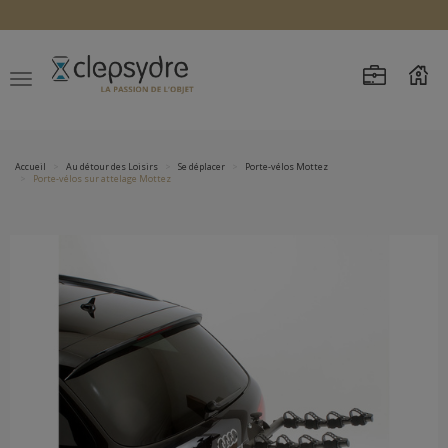
Accueil
Au détour des Loisirs
Se déplacer
Porte-vélos Mottez
Porte-vélos sur attelage Mottez