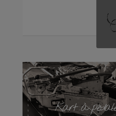
Poids du
Kart à pédale