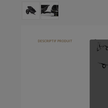
Remorqu
DESCRIPTIF PRODUIT
24.20.00
Remorqu
par 24, 
Cette r
les kar
Dimensi
Poids de
Peut acc
Dimensio