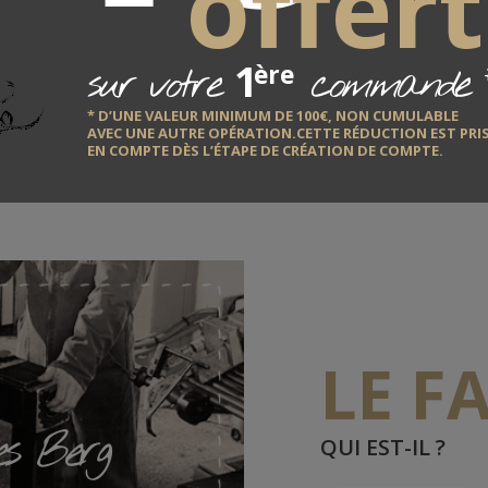
offert
 crochet d´attelage : 250 gr.
1
sur votre
commande
ère
* D’UNE VALEUR MINIMUM DE 100€, NON CUMULABLE
AVEC UNE AUTRE OPÉRATION.CETTE RÉDUCTION EST PRI
EN COMPTE DÈS L’ÉTAPE DE CRÉATION DE COMPTE.
LE F
s Berg
QUI EST-IL ?