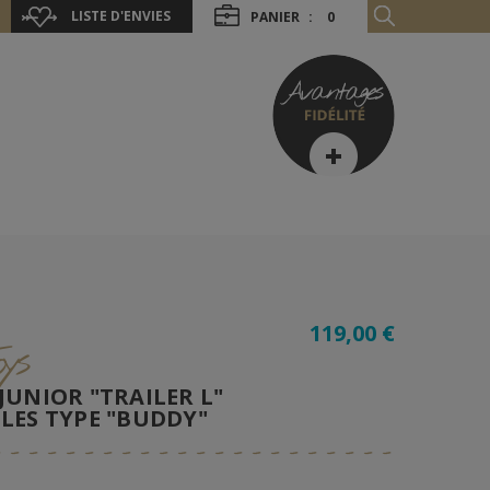
LISTE D'ENVIES
PANIER
:
0
119,00 €
ys
UNIOR "TRAILER L"
ES TYPE "BUDDY"