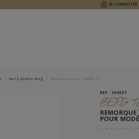
SE CONNECTER
s
Kart à pédales Berg
Remorque junior "Trailer L"
REF : 304557
BERG To
REMORQUE J
POUR MODÈL