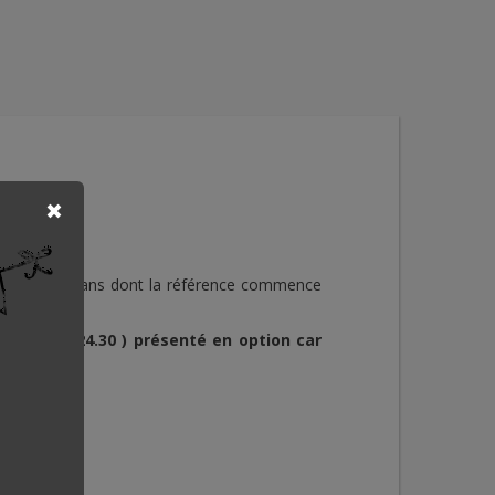
´âge 4-12 ans dont la référence commence
e remorque.
ref : 16.24.30 ) présenté en option car