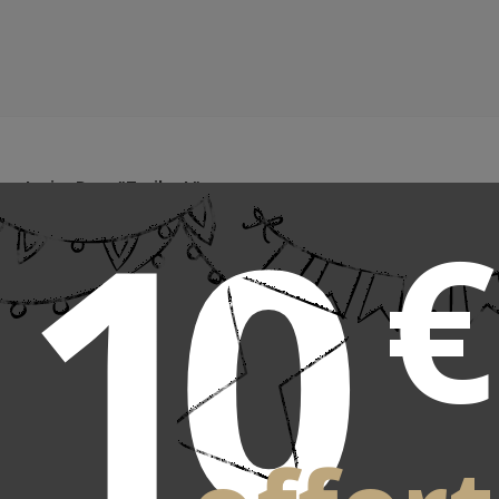
10
e Junior Berg "Trailer L"
€
e adaptée aux modèles de la gamme "Buddy", karts de la gamme d
sauf les modèles de la gamme Ferrari qui ne peuvent pas accueillir d
emorque doit être commandée avec son crochet d´attelage ( 
ts de la gamme Buddy n´en possèdent pas à l´origine.
ons de la remorque : 77x59x37 cms
 la remorque à vide : 5 kgs
ueillir des charges jusqu´à 15 kgs environ
ns du crochet d´attelage : 13,5x8x4 cms