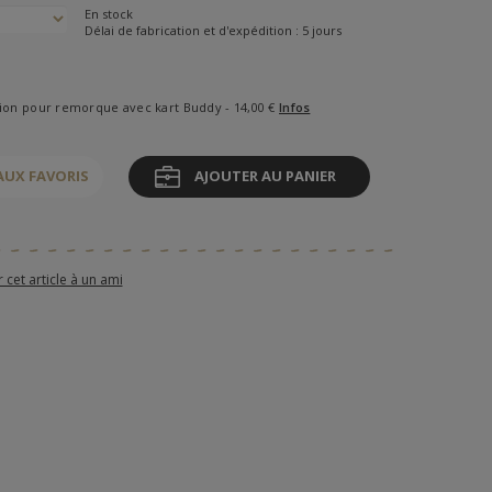
En stock
Délai de fabrication et d'expédition : 5 jours
tion pour remorque avec kart Buddy - 14,00 €
Infos
AUX FAVORIS
AJOUTER AU PANIER
et article à un ami